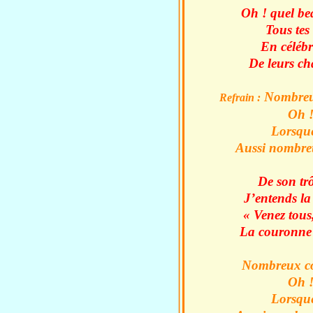
Oh ! quel bea
Tous tes
En célébr
De leurs cha
Nombreux
Refrain :
Oh !
Lorsque
Aussi nombreu
De son trô
J’entends la
« Venez tous
La couronne 
Nombreux com
Oh !
Lorsque