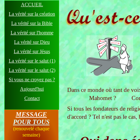
ACCUEIL
La vérité sur la création
La vérité sur la Bible
La vérité sur l'homme
La vérité sur Dieu
La vérité sur Jésus
La vérité sur le salut (1)
La vérité sur le salut (2)
Si vous ne croyez pas ?
Aujourd'hui
Dans ce monde où tant de voix 
Mahomet ? Confuci
Contact
Si tous les fondateurs de religi
MESSAGE
d'accord ? Tel n'est pas le cas, 
POUR TOUS
(renouvelé chaque
semaine)