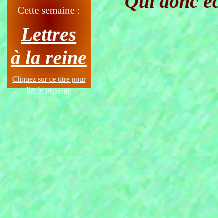
Qui donc éc
Cette semaine :
Où c
Lettres
à la reine
Cliquez sur ce titre pour
lire le message