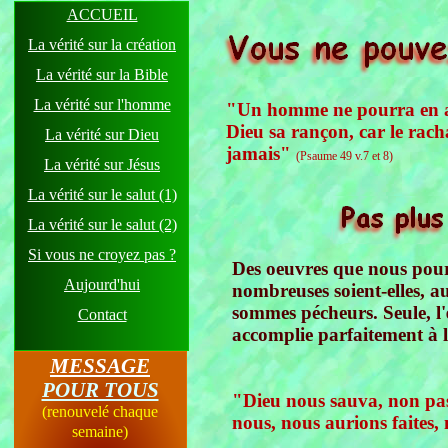
ACCUEIL
La vérité sur la création
La vérité sur la Bible
La vérité sur l'homme
"Un homme ne pourra en au
Dieu sa rançon, car le racha
La vérité sur Dieu
jamais"
(Psaume 49 v.7 et 8)
La vérité sur Jésus
La vérité sur le salut (1)
La vérité sur le salut (2)
Si vous ne croyez pas ?
Des oeuvres que nous pourr
Aujourd'hui
nombreuses soient-elles, a
sommes pécheurs. Seule, l'
Contact
accomplie parfaitement à la
MESSAGE
POUR TOUS
"Dieu nous sauva, non pas
(renouvelé chaque
nous, nous aurions faites,
semaine)