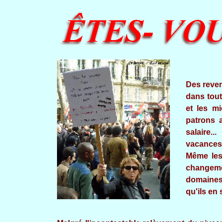
Des reven
dans tout
et les m
patrons 
salaire.
vacances,
Même les
changeme
domaines.
qu'ils en