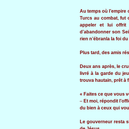
Au temps où l’empire ot
Turcs au combat, fut c
appeler et lui offr
d’abandonner son Seig
rien n’ébranla la foi du
Plus tard, des amis réso
Deux ans après, le cru
livré à la garde du jeu
trouva hautain, prêt à 
« Faites ce que vous vou
–
Et moi, répondit l’off
du bien à ceux qui vou
Le gouverneur resta stu
de Jésus.