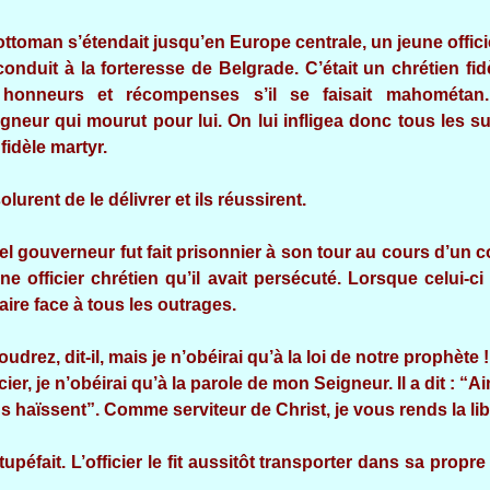
toman s’étendait jusqu’en Europe centrale, un jeune officier
onduit à la forteresse de Belgrade. C’était un chrétien fidè
it honneurs et récompenses s’il se faisait mahométan
neur qui mourut pour lui. On lui infligea donc tous les s
 fidèle martyr.
lurent de le délivrer et ils réussirent.
el gouverneur fut fait prisonnier à son tour au cours d’un 
ne officier chrétien qu’il avait persécuté. Lorsque celui-ci a
faire face à tous les outrages.
drez, dit-il, mais je n’obéirai qu’à la loi de notre prophète !
icier, je n’obéirai qu’à la parole de mon Seigneur. Il a dit : “
s haïssent”. Comme serviteur de Christ, je vous rends la lib
péfait. L’officier le fit aussitôt transporter dans sa propr