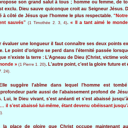
propose son grand salut à tous ; homme ou femme, de to
est exclu. Dieu sauve quiconque croit au Seigneur Jésus. 
ié à côté de Jésus que l'homme le plus respectable.
“Notre
ent sauvés”
.
« Il a tant aimé le monde
(1 Timothée 2. 3, 4)
 évaluer une longueur il faut connaître ses deux points e
e. Le point d'origine se perd dans l’éternité passée lorsqu
e n'existe la terre : L’Agneau de Dieu (Christ, victime volo
 monde »
. L'autre point, c'est la gloire future e
(1 Pierre 1. 20)
. 24).
lle suggère l'abîme dans lequel l'homme est tombé
profondeur parle aussi de l'abaissement profond de Jésu
 Lui, le Dieu vivant, s'est anéanti et s'est abaissé jusqu'à
… il s’est abaissé lui-même, étant devenu obéissant jusqu’à 
).
 la place de gloire que Christ occupe maintenant 