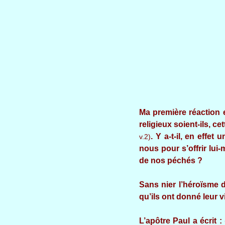
Ma première réaction e
religieux soient-ils, c
. Y a-t-il, en effe
v.2)
nous pour s’offrir lui
de nos péchés ?
Sans nier l’héroïsme d
qu’ils ont donné leur 
L’apôtre Paul a écrit :