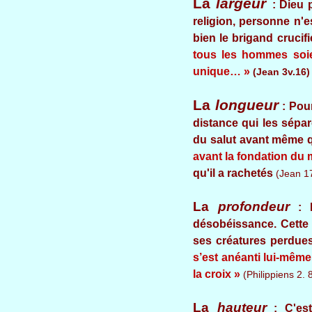
La
largeur
: Dieu 
religion, personne n'
bien le brigand crucif
tous les hommes soi
unique… »
(Jean 3v.16)
La
longueur
: Pour
distance qui les sépar
du salut avant même qu
avant la fondation du
qu'il a rachetés
(Jean 17
La
profondeur
: E
désobéissance. Cette 
ses créatures perdues.
s’est anéanti lui-même
la croix »
(Philippiens 2. 8
La
hauteur
: C'est