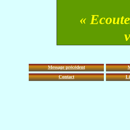
« Ecoute
v
Message précédent
M
Contact
Li