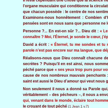
Il reste cependant une chose que la science ne
l’organe musculaire qui conditionne la circulat
que chacun possède : le centre de nos sentim
Examinons-nous honnêtement : Combien d'hy
pensées sont en nous sans que personne ne le
Personne ?... En est-on sûr ?... Dieu dit :
« Le
connaître ? Moi, l’Éternel, je sonde le cœur, j’
David a écrit :
« Éternel, tu me sondes et t
parole n’est pas encore sur ma langue, que déjà
Réalisons-nous que Dieu connaît chacune de
secrètes ? Puisqu’il en est ainsi, nous somm
péché parce que
« ses yeux trop purs pour voi
cause de nos nombreux mauvais penchants : r
saint est aussi le Dieu d’amour qui veut nous gu
Non seulement il nous a donné sa Parole qui
véritablement – des pécheurs –, il nous a envo
qui, venant dans le monde, éclaire tout homm
le croyant de tout péché
(1 Jean 1 v.7)