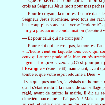
— Que se passera-t-il donc après la mort si 
crois au Seigneur Jésus mort pour mes péchés
— Pour le croyant, la mort est l’entrée dans le 
Seigneur Jésus lui-même, avec tous ses rache
beaucoup plus souvent le verbe “endormir” qu
il n’y a plus aucune condamnation
(Romains 8 v
— Et pour celui qui ne croit pas ?
— Pour celui qui ne croit pas, la mort est l’att
« L’heure vient en laquelle tous ceux qui son
ceux qui auront pratiqué le bien en résurrecti
jugement »
.C’est pourquoi 
(Jean 5 v.28, 29)
l'Évangile »
maintenant, avant qu’i
(Marc 1 v.15)
tombe et que votre esprit retourne à Dieu. »
Il y a quelques années, je visitais un homme t
qu’il s’était rendu à la mairie de son villag
réglé, avant de quitter la mairie, il dit au 
cimetière parce que je l’ai payée ! Mais ce qu
au ciel, et cette place, je ne l’ai pas payée 