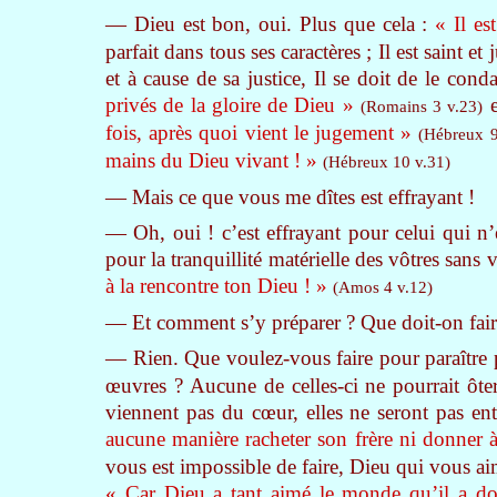
— Dieu est bon, oui. Plus que cela :
« Il es
parfait dans tous ses caractères ; Il est saint et
et à cause de sa justice, Il se doit de le con
privés de la gloire de Dieu »
e
(Romains 3 v.23)
fois, après quoi vient le jugement »
(Hébreux 9
mains du Dieu vivant ! »
(Hébreux 10 v.31)
— Mais ce que vous me dîtes est effrayant !
— Oh, oui ! c’est effrayant pour celui qui n’
pour la tranquillité matérielle des vôtres sans
à la rencontre ton Dieu ! »
(Amos 4 v.12)
— Et comment s’y préparer ? Que doit-on fair
— Rien. Que voulez-vous faire pour paraître p
œuvres ? Aucune de celles-ci ne pourrait ôter
viennent pas du cœur, elles ne seront pas e
aucune manière racheter son frère ni donner à
vous est impossible de faire, Dieu qui vous aim
« Car Dieu a tant aimé le monde qu’il a do