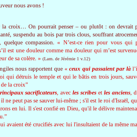
uveur nous avons !
la croix… On pourrait penser – ou plutôt : on devrait 
anté, suspendu au bois par trois clous, souffrant atroceme
ié, quelque compassion.
« N’est-ce rien pour vous qui 
’il est une douleur comme ma douleur qui m’est survenue
eur de sa colère. »
(Lam. de Jérémie 1 v.12)
angiles nous rapportent que
«
ceux qui passaient par là
l’
Toi qui détruis le temple et qui le bâtis en trois jours, sau
 de la croix”
principaux sacrificateurs
, avec
les scribes
et
les anciens
, 
 il ne peut pas se sauver lui-même ; s'il est le roi d'Israël, 
ons en lui. Il s'est confié en Dieu, qu'il le délivre maintenant 
eu.”
ui avaient été crucifiés avec lui l'insultaient de la même ma