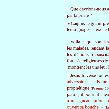
Que devrions-nous a
par la prière ?
Caïphe, le grand-prêt
►
témoignages et excite l
Voilà ce que sont le
les malades, rendant l
les démons, ressuscit
foules), religieuses (l
montrent les uns leur h
Jésus traverse tout
adversaires … Ils me
prophétique
(Psaume 10
parole, il pourrait ané
à un agneau qu’on mèn
ouvert sa bouche. »
(E