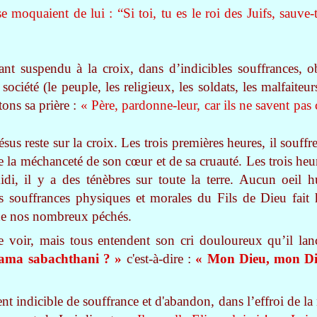
e moquaient de lui : “Si toi, tu es le roi des Juifs, sauve
nt suspendu à la croix, dans d’indicibles souffrances, o
a société (le peuple, les religieux, les soldats, les malfaite
tons sa prière :
« Père, pardonne-leur, car ils ne savent pas 
sus reste sur la croix. Les trois premières heures, il souff
e la méchanceté de son cœur et de sa cruauté. Les trois heu
idi, il y a des ténèbres sur toute la terre. Aucun oeil 
s souffrances physiques et morales du Fils de Dieu fai
de nos nombreux péchés.
 voir, mais tous entendent son cri douloureux qu’il lan
 lama sabachthani ? »
c'est-à-dire :
« Mon Dieu, mon Di
indicible de souffrance et d'abandon, dans l’effroi de la n