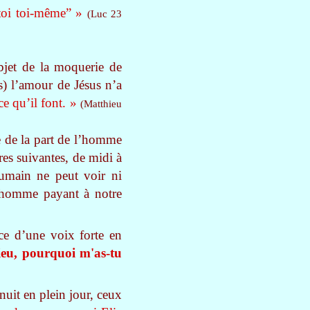
-toi toi-même” »
(Luc 23
bjet de la moquerie de
urs) l’amour de Jésus n’a
ce qu’il font. »
(Matthieu
re de la part de l’homme
res suivantes, de midi à
humain ne peut voir ni
t homme payant à notre
ce d’une voix forte en
eu, pourquoi m'as-tu
uit en plein jour, ceux