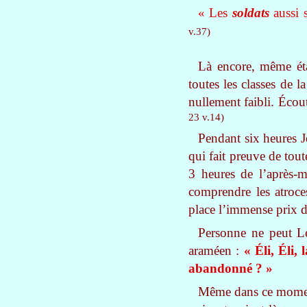
« Les
soldats
aussi s
v.37)
Là encore, même éta
toutes les classes de l
nullement faibli. Écou
23 v.14)
Pendant six heures Jé
qui fait preuve de tout
3 heures de l’après-m
comprendre les atroce
place l’immense prix 
Personne ne peut Le
araméen :
« Éli, Éli,
abandonné ? »
Même dans ce moment 