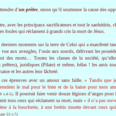
ttendre d’
un prêtre
, sinon qu’il soutienne la cause des opp
re, avec les principaux sacrificateurs et tout le sanhédrin, 
es foules qui réclament à grands cris la mort de Jésus.
s derniers moments sur la terre de Celui qui a manifesté ta
a vue aux aveugles, l’ouie aux sourds, délivrant les posséd
ant des morts… Toutes les classes de la société, qu’elles
es prêtres), juridiques (Pilate) et même, hélas ! les amis tou
aine et les autres leur lâcheté.
es ces épreuves avec un amour sans faille.
« Tandis que je
 rendent le mal pour le bien et de la haine pour mon a
. Il pourrait faire venir douze légions d’anges pour
9 v.4-5)
antir tous ceux qui réclament sa mort, mais
« il n’a pas ouv
e à la boucherie, à une brebis muette devant ceux qui 
saïe 53 v.7)