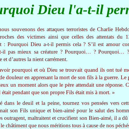
rquoi Dieu l'a-t-il per
ous souvenons des attaques terroristes de Charlie Hebd
oches des victimes ainsi que celles des attentats du
 : Pourquoi Dieu a-t-il permis cela ? S’il est amour co
t-il pas mieux sa créature ? Pourquoi… ? Pourquoi… ? 
 et d’autres la nient carrément.
avoir pourquoi et où Dieu se trouvait quand ils ont tué mon
de douleur en apprenant la mort de son fils à la guerre. Le 
ncieux un moment alors que le père attendait une réponse. C
il était pendant que son propre Fils était mis à mort. »
 dans le deuil et la peine, tournez vos pensées vers cett
it son Fils unique et bien-aimé pour le salut des homm
outragent, maltraitent et crucifient son Bien-aimé, il a d
 le châtiment que nous méritions tous à cause de nos péché