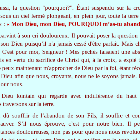
ussi, la question “pourquoi?”. Étant suspendu sur la cr
 sous un ciel fermé plongeant, en plein jour, toute la terre
x :
« Mon Dieu, mon Dieu, POURQUOI m’as-tu aband
rvint à son cri douloureux. Il pouvait poser la question 
e son Dieu puisqu’il n'a jamais cessé d'être parfait. Mais 
 C'est pour moi, Seigneur ! Mes péchés faisaient une abso
s en vertu du sacrifice de Christ qui, à la croix, a expié 
je peux maintenant m'approcher de Dieu par la foi, étant réc
Dieu afin que nous, croyants, nous ne le soyons jamais. L
 pour nous.
Dieu lointain qui regarde avec indifférence du haut 
traversons sur la terre.
û souffrir de l’abandon de son Fils, il souffre et com
uver. S’il nous éprouve, c’est pour notre bien. Il p
nstances douloureuses, non pas pour que nous nous révolti
de foi vers Lui, vers Jésus qui a souffert sur la croix e