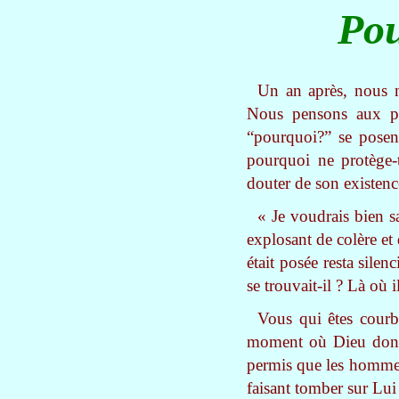
Pou
Un an après, nous n
Nous pensons aux pr
“pourquoi?” se posent
pourquoi ne protège-
douter de son existence
« Je voudrais bien s
explosant de colère et 
était posée resta sile
se trouvait-il ? Là où 
Vous qui êtes courbé
moment où Dieu donna
permis que les hommes 
faisant tomber sur Lui