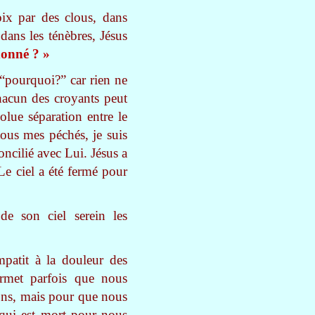
oix par des clous, dans
 dans les ténèbres, Jésus
onné ? »
“pourquoi?” car rien ne
chacun des croyants peut
lue séparation entre le
tous mes péchés, je suis
oncilié avec Lui. Jésus a
e ciel a été fermé pour
de son ciel serein les
patit à la douleur des
ermet parfois que nous
ons, mais pour que nous
t qui est mort pour nous