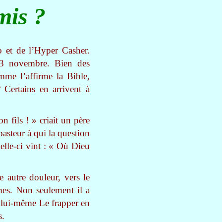
mis ?
o et de l’Hyper Casher.
 13 novembre. Bien des
mme l’affirme la Bible,
Certains en arrivent à
 fils ! » criait un père
pasteur à qui la question
elle-ci vint : « Où Dieu
e autre douleur, vers le
es. Non seulement il a
û lui-même Le frapper en
s.