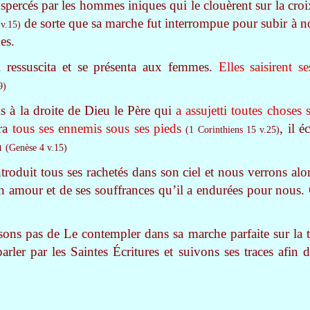
nspercés par les hommes iniques qui le clouèrent sur la croi
de sorte que sa marche fut interrompue pour subir à no
v.15)
es.
il ressuscita et se présenta aux femmes.
Elles saisirent s
9)
is à la droite de Dieu le Père qui
a assujetti toutes choses 
tra
tous ses ennemis sous ses pieds
, il é
(1 Corinthiens 15 v.25)
on
(Genèse 4 v.15)
ntroduit tous ses rachetés dans son ciel et nous verrons alo
 amour et de ses souffrances qu’il a endurées pour nous. C
sons pas de Le contempler dans sa marche parfaite sur la te
rler par les Saintes Écritures et suivons ses traces afin 