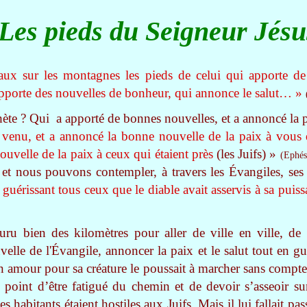
Les pieds du Seigneur Jés
ux sur les montagnes les pieds de celui qui apporte de
apporte des nouvelles de bonheur, qui annonce le salut… »
ète ? Qui a apporté de bonnes nouvelles, et a annoncé la pai
t venu, et a annoncé la bonne nouvelle de la paix à vous 
ouvelle de la paix à ceux qui étaient près
(les Juifs) »
(Ephés
et nous pouvons contempler, à travers les Évangiles, ses 
t guérissant tous ceux que le diable avait asservis à sa puiss
uru bien des kilomètres pour aller de ville en ville, de 
elle de l'Évangile, annoncer la paix et le salut tout en gu
n amour pour sa créature le poussait à marcher sans compte
u point d’être fatigué du chemin et de devoir s’asseoir s
s habitants étaient hostiles aux Juifs. Mais il lui fallait pa