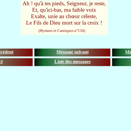
Ah ! qu'à tes pieds, Seigneur, je reste,
Et, qu'ici-bas, ma faible voix
Exalte, unie au chœur céleste,
Le Fils de Dieu mort sur la croix !
(Hymnes et Cantiques n°134)
écédent
Message suivant
Me
ct
Liste des messages