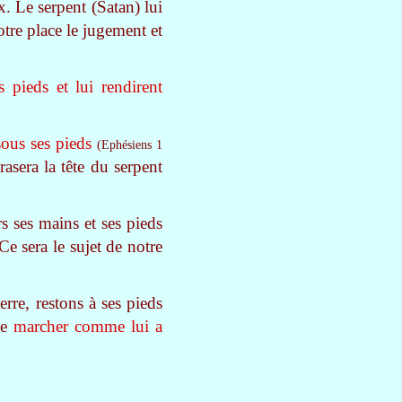
x. Le serpent (Satan) lui
tre place le jugement et
es pieds et lui rendirent
sous ses pieds
(Ephésiens 1
crasera la tête du serpent
rs ses mains et ses pieds
e sera le sujet de notre
rre, restons à ses pieds
de
marcher comme lui a