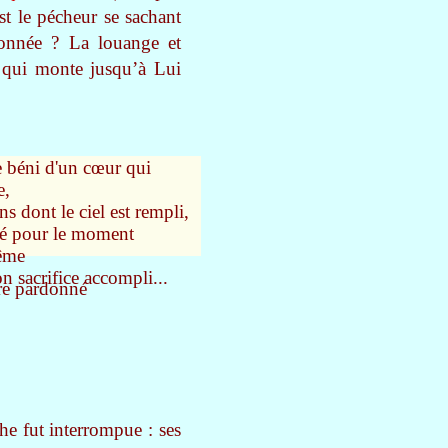
st le pécheur se sachant
donnée ? La louange et
 qui monte jusqu’à Lui
e béni d'un cœur qui
e,
s dont le ciel est rempli,
é pour le moment
ême
n sacrifice accompli...
tre pardonné
e fut interrompue : ses