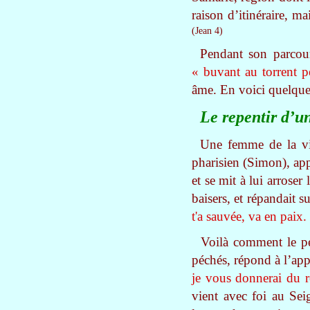
raison d’itinéraire, m
(Jean 4)
Pendant son parcours
« buvant au torrent 
âme. En voici quelque
Le repentir d’u
Une femme de la vil
pharisien (Simon), appo
et se mit à lui arroser
baisers, et répandait 
t'a sauvée, va en paix.
Voilà comment le pé
péchés, répond à l’app
je vous donnerai du 
vient avec foi au Se