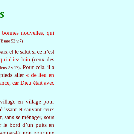
us
 bonnes nouvelles, qui
(Esaïe 52 v.7)
x et le salut si ce n’est
qui étiez loin
(ceux des
. Pour cela, il a
iens 2 v.17)
pieds aller
« de lieu en
ance, car Dieu était avec
village en village pour
érissant et sauvant ceux
r, sans se ménager, sous
ur le bord d’un puits en
sser par-là, non pour une