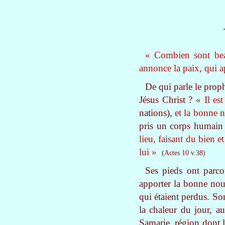
« Combien sont bea
annonce la paix, qui 
De qui parle le proph
Jésus Christ ?
« Il es
nations),
et la bonne n
pris un corps humain 
lieu, faisant du bien e
lui »
(Actes 10 v.38)
Ses pieds ont parco
apporter la bonne nouv
qui étaient perdus. So
la chaleur du jour, a
Samarie, région dont le