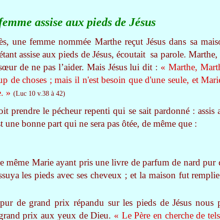
femme assise aux pieds de Jésus
ès, une femme nommée Marthe reçut Jésus dans sa maiso
ant assise aux pieds de Jésus, écoutait sa parole. Marthe, t
 sœur de ne pas l’aider. Mais Jésus lui dit :
« Marthe, Marthe
 de choses ; mais il n'est besoin que d'une seule, et Marie
e. »
(Luc 10 v.38 à 42)
oit prendre le pécheur repenti qui se sait pardonné : assis
st une bonne part qui ne sera pas ôtée, de même que :
tte même Marie ayant pris une livre de parfum de nard pur d
essuya les pieds avec ses cheveux ; et la maison fut rempl
ur de grand prix répandu sur les pieds de Jésus nous p
 grand prix aux yeux de Dieu.
« Le Père en cherche de tels