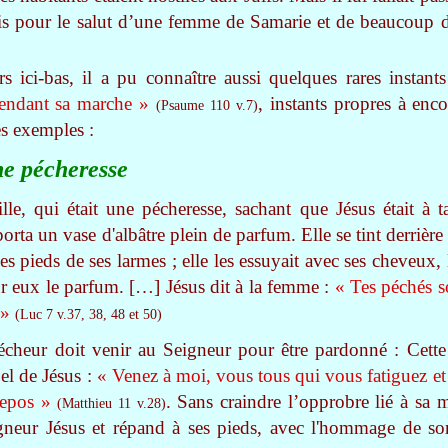
ais pour le salut d’une femme de Samarie et de beaucoup de
 ici-bas, il a pu connaître aussi quelques rares instants
pendant sa marche »
, instants propres à enco
(Psaume 110 v.7)
s exemples :
ne pécheresse
le, qui était une pécheresse, sachant que Jésus était à 
rta un vase d'albâtre plein de parfum. Elle se tint derrière 
 les pieds de ses larmes ; elle les essuyait avec ses cheveux,
sur eux le parfum. […] Jésus dit à la femme :
« Tes péchés 
 »
(Luc 7 v.37, 38, 48 et 50)
cheur doit venir au Seigneur pour être pardonné : Cett
el de Jésus :
« Venez à moi, vous tous qui vous fatiguez et 
repos »
. Sans craindre l’opprobre lié à sa m
(Matthieu 11 v.28)
igneur Jésus et répand à ses pieds, avec l'hommage de s