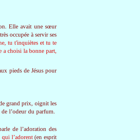
n. Elle avait une sœur
rès occupée à servir ses
, tu t'inquiètes et tu te
 a choisi la bonne part,
 aux pieds de Jésus pour
e grand prix, oignit les
ie de l’odeur du parfum.
arle de l’adoration des
 qui l’adorent
(en esprit