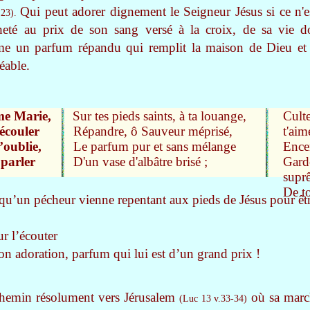
Qui peut adorer dignement le Seigneur Jésus si ce n'e
.23).
heté au prix de son sang versé à la croix, de sa vie 
me un parfum répandu qui remplit la maison de Dieu et
éable.
me Marie,
Sur tes pieds saints, à ta louange,
Cult
’écouler
Répandre, ô Sauveur méprisé,
t'aim
’oublie,
Le parfum pur et sans mélange
Encen
 parler
D'un vase d'albâtre brisé ;
Gard
supr
De to
qu’un pécheur vienne repentant aux pieds de Jésus pour ê
ur l’écouter
son adoration, parfum qui lui est d’un grand prix !
chemin résolument vers Jérusalem
où sa march
(Luc 13 v.33-34)