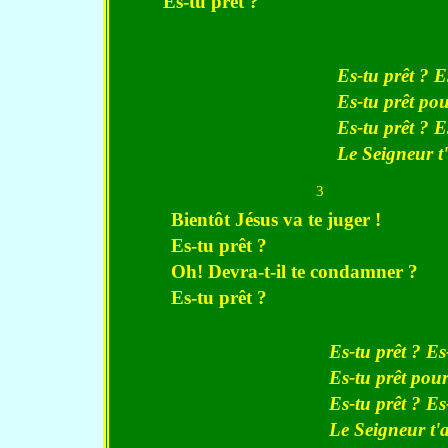
Es-tu prêt ?
Es-tu prêt ? E
Es-tu prêt pour
Es-tu prêt ? E
Le Seigneur t'
3
Bientôt Jésus va te juger !
Es-tu prêt ?
Oh! Devra-t-il te condamner ?
Es-tu prêt ?
Es-tu prêt ? Es
Es-tu prêt pour 
Es-tu prêt ? Es
Le Seigneur t'a