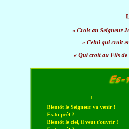
L
« Crois au Seigneur Jé
« Celui qui croit e
« Qui croit au Fils de 
1
Bientôt le Seigneur va venir !
Es-tu prêt ?
Bientôt le ciel, il veut t'ouvrir !