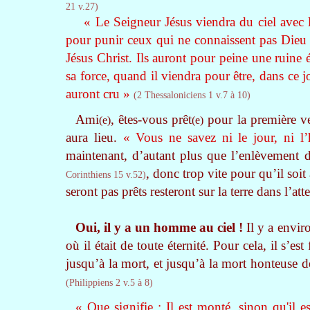
21 v.27)
« Le Seigneur Jésus viendra du ciel avec l
pour punir ceux qui ne connaissent pas Dieu e
Jésus Christ. Ils auront pour peine une ruine é
sa force, quand il viendra pour être, dans ce j
auront cru »
(2 Thessaloniciens 1 v.7 à 10)
Ami
, êtes-vous prêt
pour la première v
(e)
(e)
aura lieu.
« Vous ne savez ni le jour, ni l’
maintenant, d’autant plus que l’enlèvement d
, donc trop vite pour qu’il soi
Corinthiens 15 v.52)
seront pas prêts resteront sur la terre dans l’at
Oui, il y a un homme au ciel !
Il y a enviro
où il était de toute éternité. Pour cela, il s’
jusqu’à la mort, et jusqu’à la mort honteuse d
(Philippiens 2 v.5 à 8)
« Que signifie : Il est monté, sinon qu'il e