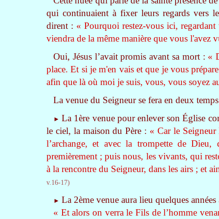
Cette nuée qui parle de la sainte présence d
qui continuaient à fixer leurs regards vers l
dirent :
« Pourquoi restez-vous ici, regardant v
viendra de la même manière que vous l'avez vu 
Oui, Jésus l’avait promis avant sa mort :
« 
place. Et si je m'en vais et que je vous prépar
afin que là où moi je suis, vous, vous soyez au
La venue du Seigneur se fera en deux temps
La
1
ère
venue pour enlever son Église comp
►
le ciel, la maison du Père :
« Car le Seigneur
l’archange, et avec la trompette de Dieu, d
premièrement ; puis nous, les vivants, qui re
à la rencontre du Seigneur, dans les airs ; et a
v.16-17)
La
2
ème
venue aura lieu quelques années ap
►
« Et alors on verra le Fils de l’homme vena