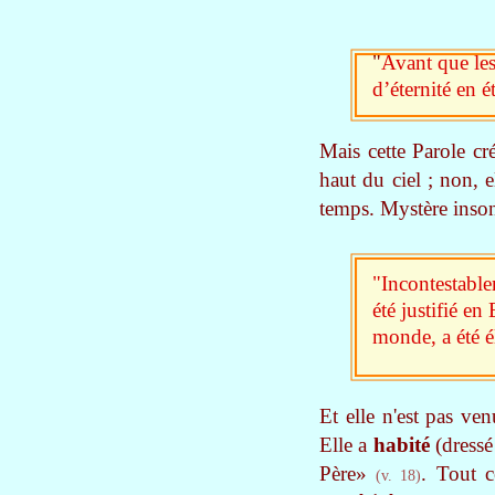
"
Avant que les
d’éternité en é
Mais cette Parole cr
haut du ciel ; non, e
temps. Mystère inso
"Incontestablem
été justifié en
monde, a été é
Et elle n'est pas ve
Elle a
habité
(dressé
Père»
. Tout 
(v. 18)