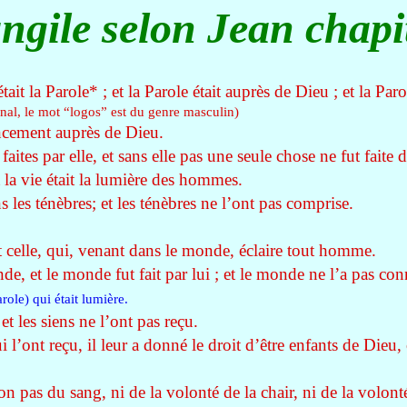
ngile selon Jean chapi
it la Parole
*
; et la Parole était auprès de Dieu ; et la Par
ginal, le mot “logos” est du genre masculin)
ncement auprès de Dieu.
aites par elle, et sans elle pas une seule chose ne fut faite d
et la vie était la lumière des hommes.
s les ténèbres; et les ténèbres ne l’ont pas comprise.
t celle, qui, venant dans le monde, éclaire tout homme.
nde, et le monde fut fait par lui ; et le monde ne l’a pas co
arole) qui était lumière.
 et les siens ne l’ont pas reçu.
l’ont reçu, il leur a donné le droit d’être enfants de Dieu, 
on pas du sang, ni de la volonté de la chair, ni de la volo