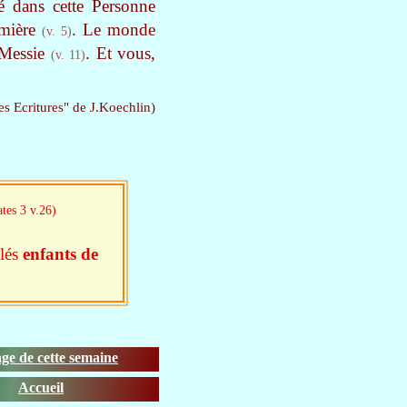
é dans cette Personne
umière
. Le monde
(v. 5)
 Messie
. Et vous,
(v. 11)
es Ecritures" de J.Koechlin)
tes 3 v.26)
elés
enfants de
ge de cette semaine
Accueil