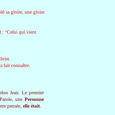
é sa gloire, une gloire
t : “Celui qui vient
Christ.
a fait connaître.
 selon Jean. Le premier
 Parole, une
Personne
otre pensée,
elle était
.