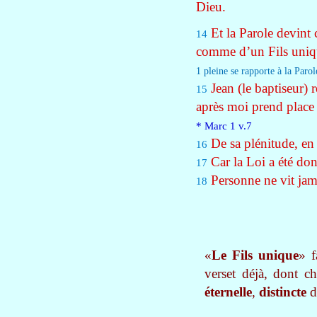
Dieu.
Et la Parole devint 
14
comme d’un Fils uniq
1
pleine se rapporte à la Parol
Jean (le baptiseur) r
15
après moi prend place 
* Marc 1 v.7
De sa plénitude, en 
16
Car la Loi a été don
17
Personne ne vit jamai
18
«
Le Fils unique
» f
verset déjà, dont 
éternelle
,
distincte
d