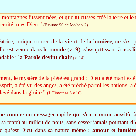
 montagnes fussent nées, et que tu eusses créé la terre et l
ternité tu es Dieu."
(Psaume 90 de Moïse v.2)
éatrice, unique source de la
vie
et de la
lumière
, ne s'est
lle est venue dans le monde (v. 9), s'assujettissant à nos l
ndable :
la Parole devint chair
!
(v. 14)
ent, le mystère de la piété est grand : Dieu a été manifesté 
 Esprit, a été vu des anges, a été prêché parmi les nations, a 
levé dans la gloire."
(1 Timothée 3 v.16)
nue comme un messager rapide qui s'en retourne aussitôt à
 sa tente) au milieu de nous, sans cesser jamais pourtant d’ê
ce qu’est Dieu dans sa nature même :
amour
et
lumièr