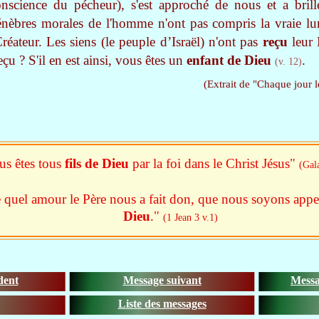
science du pécheur), s'est approché de nous et a brill
ténèbres morales de l'homme n'ont pas compris la vraie l
éateur. Les siens (le peuple d’Israël) n'ont pas
reçu
leur
eçu ? S'il en est ainsi, vous êtes un
enfant de Dieu
.
(v. 12)
(Extrait de "Chaque jour l
us êtes tous
fils de Dieu
par la foi dans le Christ Jésus"
(Gala
 quel amour le Père nous a fait don, que nous soyons app
Dieu
."
(1 Jean 3 v.1)
dent
Message suivant
Messa
Liste des messages