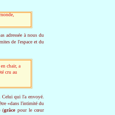
e monde,
 pas adressée à nous du
imites de l'espace et du
en chair, a
été cru au
 Celui qui l'a envoyé.
tre «dans l'intimité du
e
(
grâce
pour le cœur