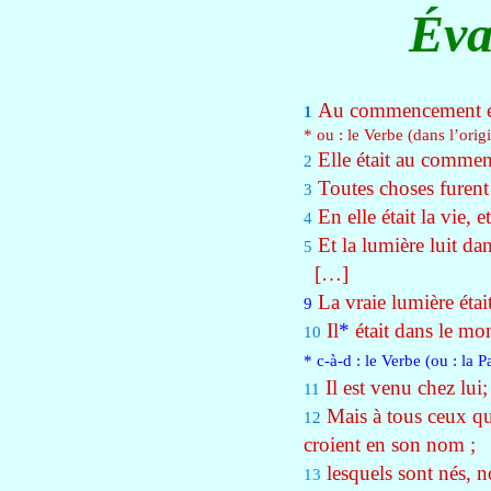
Éva
Au commencement éta
1
* ou : le Verbe (dans l’ori
Elle était au comme
2
Toutes choses furent f
3
En elle était la vie, 
4
Et la lumière luit dan
5
[…]
La vraie lumière étai
9
Il
*
était dans le mo
10
*
c-à-d : le Verbe (ou : la P
Il est venu chez lui;
11
Mais à tous ceux qui 
12
croient en son nom ;
lesquels sont nés, n
13