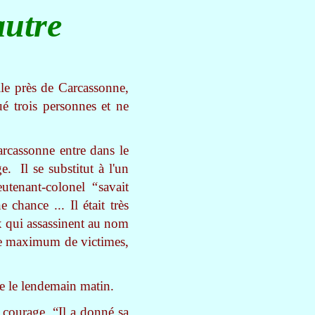
autre
lle près de Carcassonne,
ué trois personnes et ne
arcassonne entre dans le
. Il se substitut à l'un
ieutenant-colonel
“
savait
 chance ... Il était très
ux qui assassinent au nom
 le maximum de victimes,
ède le lendemain matin.
courage. “Il a donné sa