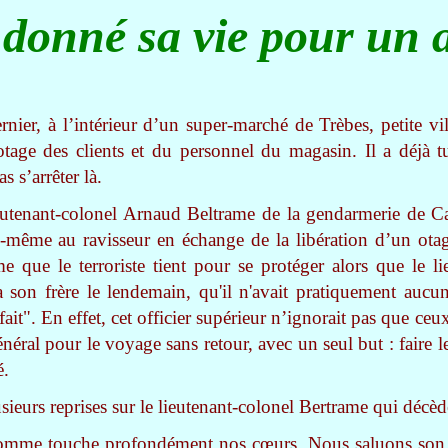
a donné sa vie pour un 
nier, à l’intérieur d’un super-marché de Trèbes, petite vi
 otage des clients et du personnel du magasin. Il a déjà t
 s’arrêter là.
ieutenant-colonel Arnaud Beltrame de la gendarmerie de C
i-même au ravisseur en échange de la libération d’un otage
e que le terroriste tient pour se protéger alors que le l
a son frère le lendemain, qu'il n'avait pratiquement aucune
fait". En effet,
cet officier supérieur n’ignorait pas que ce
néral pour le voyage sans retour, avec un seul but : faire
é.
plusieurs reprises sur le lieutenant-colonel Bertrame qui déc
 homme touche profondément nos cœurs. Nous saluons son 