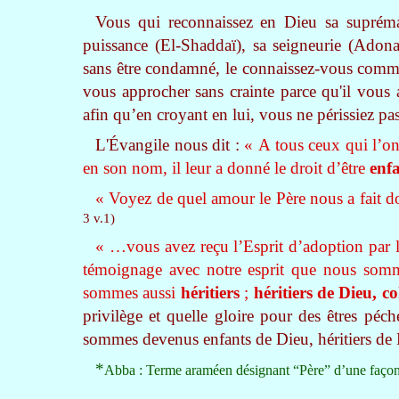
Vous qui reconnaissez en Dieu sa suprémat
puissance (El-Shaddaï), sa seigneurie (Adonaï
sans être condamné, le connaissez-vous com
vous approcher sans crainte parce qu'il vous
afin qu’en croyant en lui, vous ne périssiez pa
L'Évangile nous dit :
« A tous ceux qui l’o
en son nom, il leur a donné le droit d’être
enf
« Voyez de quel amour le Père nous a fait 
3 v.1)
« …vous avez reçu l’Esprit d’adoption par 
témoignage avec notre esprit que nous so
sommes aussi
héritiers
;
héritiers de Dieu, co
privilège et quelle gloire pour des êtres péc
sommes devenus enfants de Dieu, héritiers de D
*
Abba : Terme araméen désignant “Père” d’une façon f