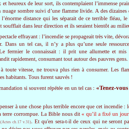
ux et heureux de leur sort, ils contemplaient l’immense prai
n nuage sombre suivi d’une flamme livide. A des dizaines d
é l’énorme distance qui les séparait de ce terrible fléau, l
nt soufflait dans leur direction et ils seraient bientôt au mil
ctacle effrayant : l’incendie se propageait très vite, dévor
er. Dans un tel cas, il n’y a plus qu’une seule ressour
Le fermier le connaissait : il prit une allumette et mis
épandit rapidement, consumant tout autour des pauvres gens.
 à toute vitesse, ne trouva plus rien à consumer. Les fla
ses habitants. Tous furent sauvés !
«Tenez-vous 
ndation si souvent répétée en un tel cas :
t penser à une chose plus terrible encore que cet incendie :
la terre corrompue. La Bible nous dit
« qu’il a fixé un jour
. Et qu'en sera-t-il de ceux qui ne seront p
(Actes ch.17 v.31)
 ne désire pas vous effrayer par ces paroles, mais au contr