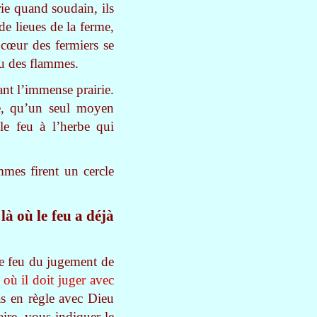
rie quand soudain, ils
e lieues de la ferme,
e cœur des fermiers se
ieu des flammes.
ant l’immense prairie.
ce, qu’un seul moyen
 le feu à l’herbe qui
mmes firent un cercle
là où le feu a déjà
 le feu du jugement de
 où il doit juger avec
as en règle avec Dieu
aire, vous indiquer le