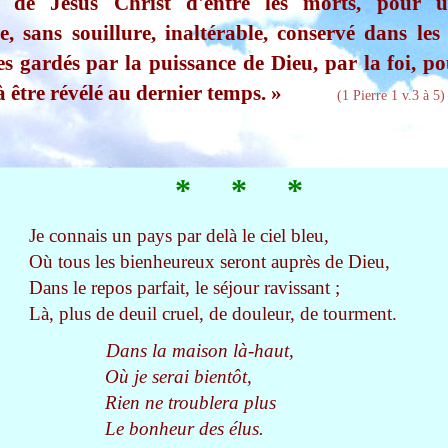
on de Jésus Christ d'entre les morts, pour u
e, sans souillure, inaltérable, conservé dans le
es gardés par la puissance de Dieu, par la foi, p
 à être révélé au dernier temps. »
(1 Pierre 1 v.3 à 5)
* * *
Je connais un pays par delà le ciel bleu,
Où tous les bienheureux seront auprès de Dieu,
Dans le repos parfait, le séjour ravissant ;
Là, plus de deuil cruel, de douleur, de tourment.
Dans la maison là-haut,
Où je serai bientôt,
Rien ne troublera plus
Le bonheur des élus.