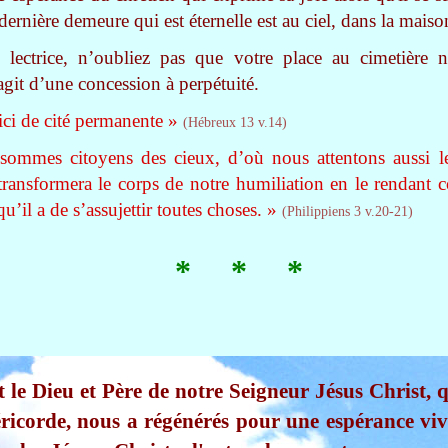
 dernière demeure qui est éternelle est au ciel, dans la mais
e lectrice, n’oubliez pas que votre place au cimetière n
git d’une concession à perpétuité.
ci de cité permanente »
(Hébreux 13 v.14)
ommes citoyens des cieux, d’où nous attentons aussi le
ansformera le corps de notre humiliation en le rendant 
u’il a de s’assujettir toutes choses. »
(Philippiens 3 v.20-21)
* * *
t le Dieu et Père de notre Seigneur Jésus Christ, q
ricorde, nous a régénérés pour une espérance viv