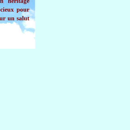
n héritage
s cieux pour
our un salut