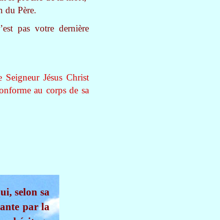
on du Père.
’est pas votre dernière
 Seigneur Jésus Christ
conforme au corps de sa
ui, selon sa
ante par la