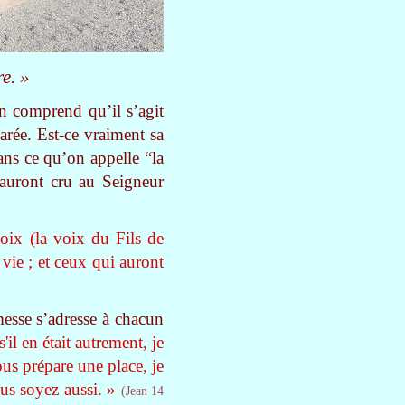
e. »
un comprend qu’il s’agit
arée. Est-ce vraiment sa
dans ce qu’on appelle “la
, auront cru au Seigneur
oix (la voix du Fils de
 vie ; et ceux qui auront
omesse s’adresse à chacun
l en était autrement, je
vous prépare une place, je
us soyez aussi. »
(Jean 14