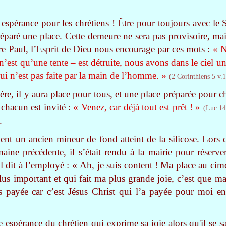
espérance pour les chrétiens ! Être pour toujours avec le
réparé une place. Cette demeure ne sera pas provisoire, mai
re Paul, l’Esprit de Dieu nous encourage par ces mots :
« N
n’est qu’une tente – est détruite, nous avons dans le ciel un
ui n’est pas faite par la main de l’homme. »
(2 Corinthiens 5 v.1
re, il y aura place pour tous, et une place préparée pour c
 chacun est invité :
« Venez, car déjà tout est prêt ! »
(Luc 14
.
ment un ancien mineur de fond atteint de la silicose. Lors d
ine précédente, il s’était rendu à la mairie pour réserver
l dit à l’employé : « Ah, je suis content ! Ma place au cime
us important et qui fait ma plus grande joie, c’est que ma 
pas payée car c’est Jésus Christ qui l’a payée pour moi e
 espérance du chrétien qui exprime sa joie alors qu'il se sa