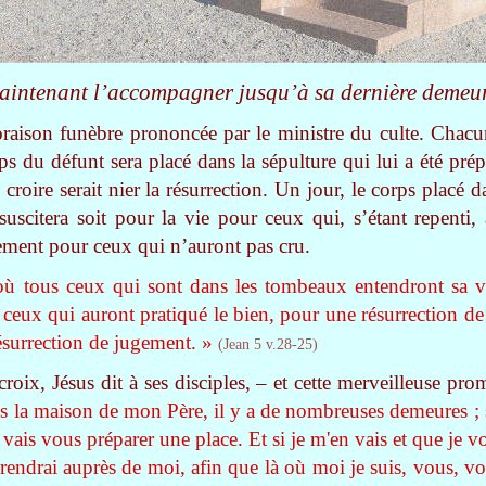
maintenant l’accompagner jusqu’à sa dernière demeur
l’oraison funèbre prononcée par le ministre du culte. Chac
ps du défunt sera placé dans la sépulture qui lui a été prép
croire serait nier la résurrection. Un jour, le corps placé 
suscitera soit pour la vie pour ceux qui, s’étant repenti
gement pour ceux qui n’auront pas cru.
 où tous ceux qui sont dans les tombeaux entendront sa v
t, ceux qui auront pratiqué le bien, pour une résurrection de
résurrection de jugement. »
(Jean 5 v.28-25)
croix, Jésus dit à ses disciples, – et cette merveilleuse pr
 la maison de mon Père, il y a de nombreuses demeures ; s'i
je vais vous préparer une place. Et si je m'en vais et que je 
prendrai auprès de moi, afin que là où moi je suis, vous, vo