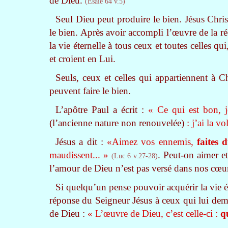
de Dieu.
(Esaïe 64 v.5)
Seul Dieu peut produire le bien. Jésus Christ
le bien. Après avoir accompli l’œuvre de la ré
la vie éternelle à tous ceux et toutes celles qu
et croient en Lui.
Seuls, ceux et celles qui appartiennent à C
peuvent faire le bien.
L’apôtre Paul a écrit :
«
Ce qui est bon, j
(l’ancienne nature non renouvelée)
: j’ai la v
Jésus a dit :
«Aimez vos ennemis,
faites 
maudissent... »
. Peut-on aimer et
(Luc 6 v.27-28)
l’amour de Dieu n’est pas versé dans nos cœur
Si quelqu’un pense pouvoir acquérir la vie ét
réponse du Seigneur Jésus à ceux qui lui dema
de Dieu :
« L’œuvre de Dieu, c’est celle-ci :
q