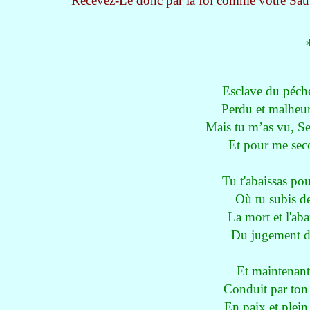
Recevez-Le donc par la foi comme votre Sauve
Esclave du péch
Perdu et malheur
Mais tu m’as vu, Se
Et pour me secou
Tu t'abaissas pou
Où tu subis de
La mort et l'ab
Du jugement di
Et maintenant,
Conduit par ton 
En paix et plein