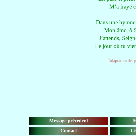
M’a frayé c
Dans une hymne d
Mon âme, ô Sa
J’attends, Seign
Le jour où tu vie
Adaptation des p
Message précédent
M
Contact
Li