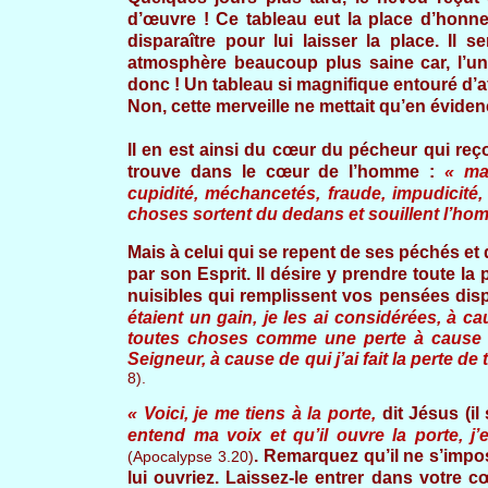
d’œuvre ! Ce tableau eut la place d’honn
disparaître pour lui laisser la place. Il
atmosphère beaucoup plus saine car, l’une
donc ! Un tableau si magnifique entouré d’af
Non, cette merveille ne mettait qu’en éviden
Il en est ainsi du cœur du pécheur qui re
trouve dans le cœur de l’homme :
« ma
cupidité, méchancetés, fraude, impudicité, 
choses sortent du dedans et souillent l’ho
Mais à celui qui se repent de ses péchés et 
par son Esprit. Il désire y prendre toute la
nuisibles qui remplissent vos pensées dispa
étaient un gain, je les ai considérées, à 
toutes choses comme une perte à cause 
Seigneur, à cause de qui j’ai fait la perte 
8).
« Voici, je me tiens à la porte,
dit Jésus (il
entend ma voix et qu’il ouvre la porte, j’e
. Remarquez qu’il ne s’impose
(Apocalypse 3.20)
lui ouvriez. Laissez-le entrer dans votre 