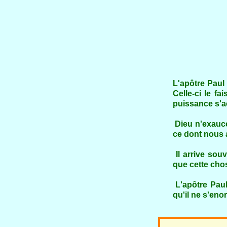
Presque 
Les prière
Je suis, p
L'apôtre Paul 
Celle-ci le fa
puissance s'ac
Dieu n'exauce
ce dont nous 
Il arrive sou
que cette chos
L'apôtre Paul
qu'il ne s'enor