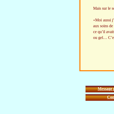
Mais sur le s
«Moi aussi j’
aux soins de 
ce qu’il avait
ou gel… C’est
Message 
Con