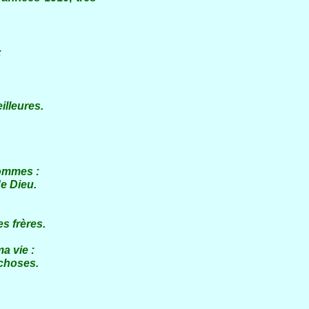
:
leures.
mmes :
 Dieu.
frères.
 vie :
hoses.