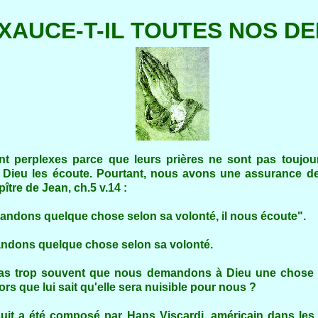
EXAUCE-T-IL TOUTES NOS D
t perplexes parce que leurs prières ne sont pas toujou
 Dieu les écoute. Pourtant, nous avons une assurance de
pître de Jean, ch.5 v.14 :
ndons quelque chose selon sa volonté, il nous écoute".
ndons quelque chose selon sa volonté.
l pas trop souvent que nous demandons à Dieu une chose 
lors que lui sait qu'elle sera nuisible pour nous ?
suit a été composé par Hans Viscardi, américain dans les