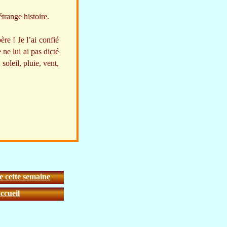
trange histoire.
ère ! Je l’ai confié
 ne lui ai pas dicté
 soleil, pluie, vent,
 cette semaine
ccueil