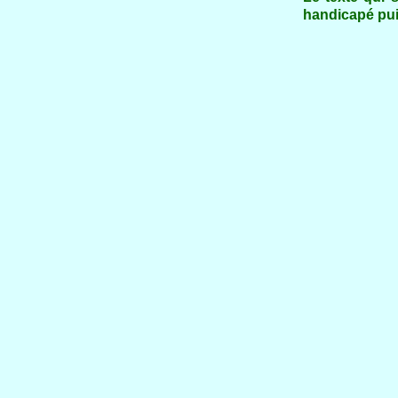
handicapé puis
Il m'a ren
J'ai deman
Il m'a donn
J'ai deman
Il m'a do
J'ai deman
Il m'a donn
J'ai dema
Il m'a don
J'ai deman
J'ai reçu l
Je n'ai r
Mais j'ai 