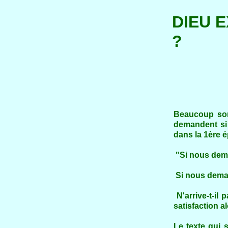
DIEU 
?
Beaucoup son
demandent si
dans la 1ère é
"Si nous dema
Si nous dema
N'arrive-t-i
satisfaction a
Le texte qui 