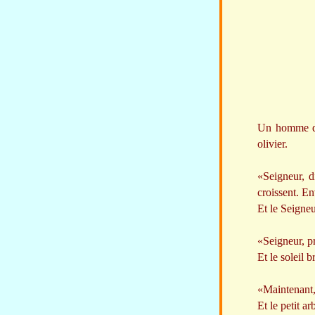
Un homme d’a
olivier.
«Seigneur, di
croissent. E
Et le Seigne
«Seigneur, pr
Et le soleil br
«Maintenant, 
Et le petit ar