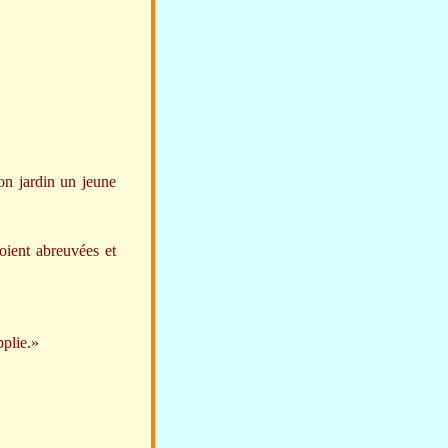
son jardin un jeune
soient abreuvées et
pplie.»